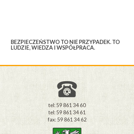
BEZPIECZEŃSTWO TO NIE PRZYPADEK. TO
3
LUDZIE, WIEDZA I WSPÓŁPRACA.
Ś
W
M
tel: 59 861 34 60
tel: 59 861 34 61
fax: 59 861 34 62