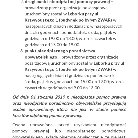
drugi punkt nieodpłatnej pomocy prawnej
–
prowadzony przez organizacje pozarządową
uruchomiony został w
Lęborku przy ul
Krzywoustego 1 (budynek po byłym ZWAR)
w
następujących dniach i godzinach: w następujących
dniach i godzinach: poniedziałek, środa, piątek w
godzinach od 9.00 do 13.00; wtorek, czwartek w
godzinach od 15.00 do 19.00.
punkt nieodpłatnego poradnictwa
obywatelskiego
– prowadzony przez organizację
pozarządową uruchomiony został w
Lęborku przy ul
Krzywoustego 1 (budynek po byłym ZWAR)
w
następujących dniach i godzinach: poniedziałek,
środa, piątek w godzinach od 15.00 do 19.00; wtorek,
czwartek w godzinach od 9.00 do 13.00.
Od dnia 01 stycznia 2019 r. nieodpłatna pomoc prawna
oraz nieodpłatne poradnictwo obywatelskie przysługują
osobie uprawnionej, która nie jest w stanie ponieść
kosztów odpłatnej pomocy prawnej.
Osoba uprawniona, przed uzyskaniem nieodpłatnej
pomocy prawnej lub nieodpłatnego poradnictwa
obywatelskiego, składa pisemne oświadczenie, że nie jest