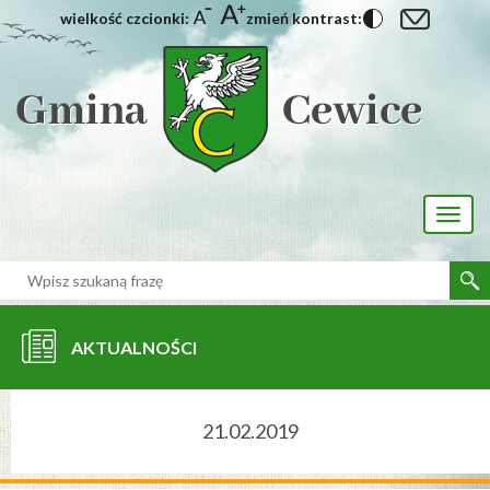
wielkość czcionki:
zmień kontrast:
[interaktywna-mapa]
Toggl
naviga
AKTUALNOŚCI
21.02.2019