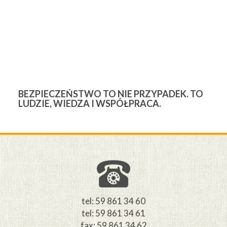
BEZPIECZEŃSTWO TO NIE PRZYPADEK. TO
3
LUDZIE, WIEDZA I WSPÓŁPRACA.
Ś
W
M
tel: 59 861 34 60
tel: 59 861 34 61
fax: 59 861 34 62