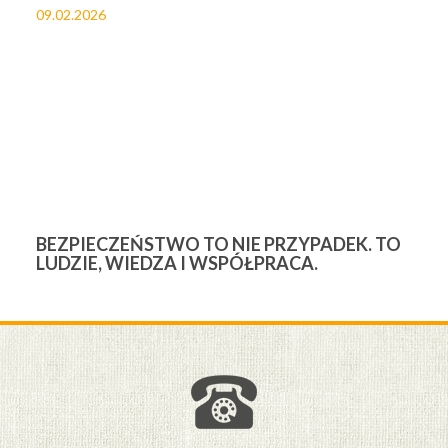
09.02.2026
27
BEZPIECZEŃSTWO TO NIE PRZYPADEK. TO
3
LUDZIE, WIEDZA I WSPÓŁPRACA.
Ś
W
M