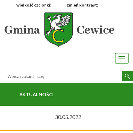
wielkość czcionki:
zmień kontrast:
[interaktywna-mapa]
Toggl
naviga
AKTUALNOŚCI
30.05.2022