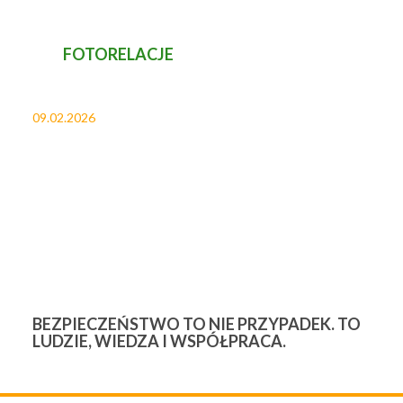
FOTORELACJE
09.02.2026
27
BEZPIECZEŃSTWO TO NIE PRZYPADEK. TO
3
LUDZIE, WIEDZA I WSPÓŁPRACA.
Ś
W
M