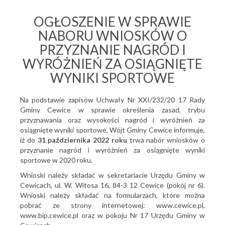
OGŁOSZENIE W SPRAWIE
NABORU WNIOSKÓW O
PRZYZNANIE NAGRÓD I
WYRÓŻNIEŃ ZA OSIĄGNIĘTE
WYNIKI SPORTOWE
Na podstawie zapisów Uchwa
ł
y Nr
XXI/232/20
17 Rady
Gminy Cewice w sprawie
okre
ś
lenia zasad, trybu
przyznawania oraz wysoko
ś
ci nagród i wyró
ż
nie
ń
za
osi
ą
gni
ę
te wyniki sportowe, Wójt Gminy Cewice informuje,
i
ż
do
31 pa
ź
dziernika 2022 roku
trwa nabór wniosków o
przyznanie nagród i wyró
ż
nie
ń
za osi
ą
gni
ę
te wyniki
sportowe w 2020 roku.
Wnioski nale
ż
y sk
ł
ada
ć
w sekretariacie
Urz
ę
du Gminy w
Cewicach, ul. W. Witosa 16, 84-3 12 Cewice (pokój nr 6).
Wnioski nale
ż
y sk
ł
ada
ć
na formularzach, które mo
ż
na
pobra
ć
ze
strony internetowej: www.cewice.pl
,
www.bip.cewice.pl
oraz w pokoju Nr 17
Urz
ę
du Gminy w