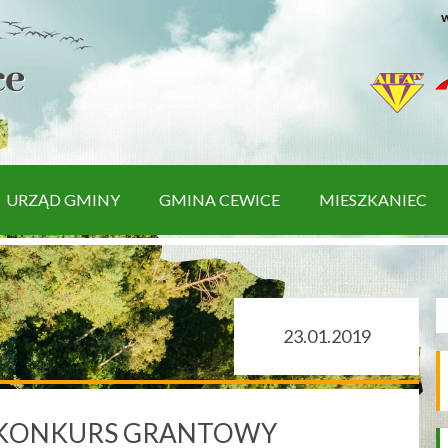
w
URZĄD GMINY
GMINA CEWICE
MIESZKANIEC
23.01.2019
 KONKURS GRANTOWY