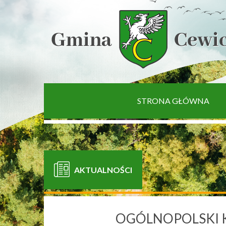
[interaktywna-mapa]
STRONA GŁÓWNA
AKTUALNOŚCI
OGÓLNOPOLSKI