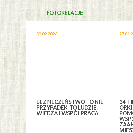
FOTORELACJE
09.02.2026
27.01.
A I
BEZPIECZEŃSTWO TO NIE
34. F
YCH” Z
PRZYPADEK. TO LUDZIE,
ORKI
YCH GMINY
WIEDZA I WSPÓŁPRACA.
POMO
WSPÓ
ZAA
MIE