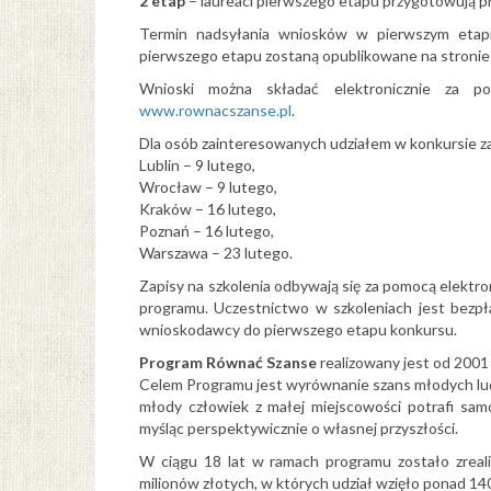
2 etap
– laureaci pierwszego etapu przygotowują pr
Termin nadsyłania wniosków w pierwszym eta
pierwszego etapu zostaną opublikowane na stroni
Wnioski można składać elektronicznie za p
www.rownacszanse.pl
.
Dla osób zainteresowanych udziałem w konkursie z
Lublin – 9 lutego,
Wrocław – 9 lutego,
Kraków – 16 lutego,
Poznań – 16 lutego,
Warszawa – 23 lutego.
Zapisy na szkolenia odbywają się za pomocą elektro
programu. Uczestnictwo w szkoleniach jest bezpł
wnioskodawcy do pierwszego etapu konkursu.
Program Równać Szanse
realizowany jest od 2001
Celem Programu jest wyrównanie szans młodych ludzi
młody człowiek z małej miejscowości potrafi samo
myśląc perspektywicznie o własnej przyszłości.
W ciągu 18 lat w ramach programu zostało zrea
milionów złotych, w których udział wzięło ponad 14