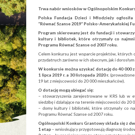
Trwa nabór wniosków w Ogólnopolskim Konkur
Polska Fundacja Dzieci i Młodzieży ogłosi
“Równać Szanse 2019” Polsko-Amerykańskiej Fun
Program skierowany jest do fundacji i stowar
kultury i bibliotek, które otrzymały co najm
Programu Równać Szanse od 2007 roku.
Celem konkursu jest wsparcie projektów, których 
przydatnych zarówno w ich obecnym, jak i dorosłym 
W konkursie można uzyskać dotację do 40 000 zł
1 lipca 2019 r. a 30 listopada 2020 r.
(prowadzone 
19 lat z miejscowości do 20 000 mieszkańców).
O dotację mogą ubiegać się:
– stowarzyszenia zarejestrowane w KRS lub w ew
siedzibę i działające na terenie miejscowości do 20
– domy kultury i biblioteki, które otrzymały co
Programu Równać Szanse od 2007 roku.
Ogólnopolski Konkurs Grantowy składa się z
dw
1 etap
– wnioskujący przygotowują diagnozę środow