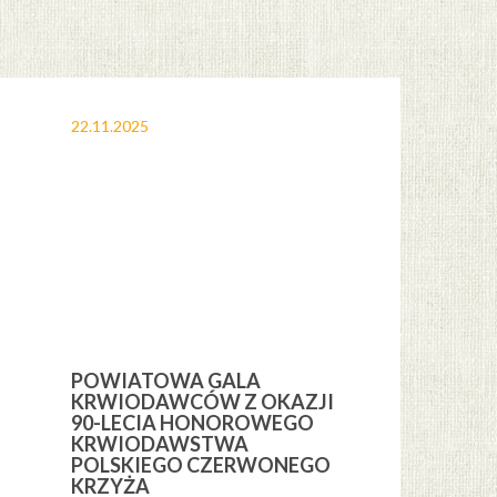
22.11.2025
12.11.2025
POWIATOWA GALA
OBCHODY 
KRWIODAWCÓW Z OKAZJI
ŚWIĘTA NI
H
90-LECIA HONOROWEGO
GMINIE CE
KRWIODAWSTWA
POLSKIEGO CZERWONEGO
KRZYŻA