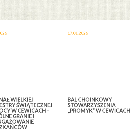
2026
17.01.2026
INAŁ WIELKIEJ
BAL CHOINKOWY
ESTRY ŚWIĄTECZNEJ
STOWARZYSZENIA
CY W CEWICACH –
„PROMYK” W CEWICAC
LNE GRANIE I
NGAŻOWANIE
SZKAŃCÓW