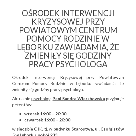
OŚRODEK INTERWENCJI
KRYZYSOWEJ PRZY
POWIATOWYM CENTRUM
POMOCY RODZINIE W
LĘBORKU ZAWIADAMIA, ŻE
ZMIENIŁY SIĘ GODZINY
PRACY PSYCHOLOGA
Ośrodek Interwencji Kryzysowej przy Powiatowym
Centrum Pomocy Rodzinie w Lęborku zawiadamia, że
zmieniły się godziny pracy psychologa.
Aktualnie
psycholo
g
Pani Sandra Wierzbowska
przyjmuje
petentów:
wtorek 16:00 – 20:00
czwartek 16:00 – 20:00
w siedzibie OIK, tj. w
budynku Starostwa, ul. Czołgistów
5 w Lęborku, pokój 233,