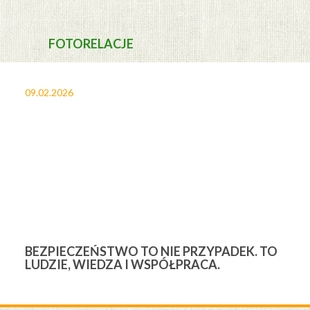
FOTORELACJE
09.02.2026
27
BEZPIECZEŃSTWO TO NIE PRZYPADEK. TO
3
LUDZIE, WIEDZA I WSPÓŁPRACA.
Ś
W
M