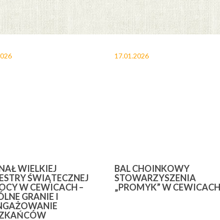
2026
17.01.2026
INAŁ WIELKIEJ
BAL CHOINKOWY
ESTRY ŚWIĄTECZNEJ
STOWARZYSZENIA
CY W CEWICACH –
„PROMYK” W CEWICAC
LNE GRANIE I
NGAŻOWANIE
SZKAŃCÓW