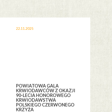
22.11.2025
12.11.2025
POWIATOWA GALA
OBCHODY 
KRWIODAWCÓW Z OKAZJI
ŚWIĘTA NI
H
90-LECIA HONOROWEGO
GMINIE CE
KRWIODAWSTWA
POLSKIEGO CZERWONEGO
KRZYŻA