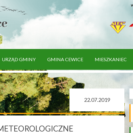
w
URZĄD GMINY
GMINA CEWICE
MIESZKANIEC
22.07.2019
 METEOROLOGICZNE