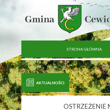
[interaktywna-mapa]
STRONA GŁÓWNA
AKTUALNOŚCI
OSTRZEŻENIE