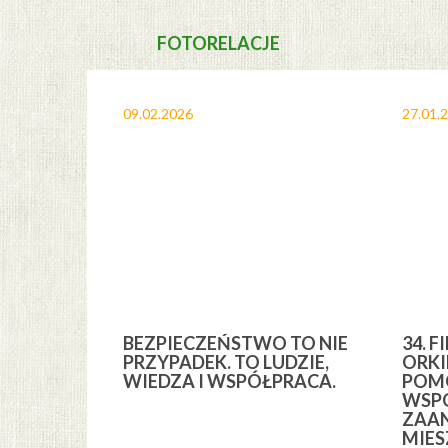
FOTORELACJE
09.02.2026
27.01.
A I
BEZPIECZEŃSTWO TO NIE
34. F
YCH” Z
PRZYPADEK. TO LUDZIE,
ORKI
YCH GMINY
WIEDZA I WSPÓŁPRACA.
POMO
WSPÓ
ZAA
MIE