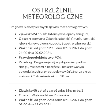
OSTRZEŻENIE
METEOROLOGICZNE
Prognoza niebezpiecznych zjawisk meteorologicznych
Zjawisko/Stopień:
Intensywne opady śniegu/1,
Obszar:
powiaty: Gdańsk, gdański, Gdynia, kartuski,
lęborski, nowodworski, pucki, Sopot, wejherowski,
Ważność:
od godz. 12:15 dnia 09.02.2021 do godz.
24:00 dnia 09.02.2021,
Prawdopodobieństwo
70%,
Przebieg:
Prognozuje się wystąpienie opadów
śniegu, miejscami o natężeniu umiarkowanym,
powodujących przyrost pokrywy śnieżnej za okres
ważności Ostrzeżenia około 10 cm.
Zjawisko/Stopień zagrożenia:
Silny mróz/1
Obszar:
Województwo Pomorskie
Ważność:
od godz. 22:00 dnia 09.02.2021 do godz.
09:00 dnia 11.02.2021