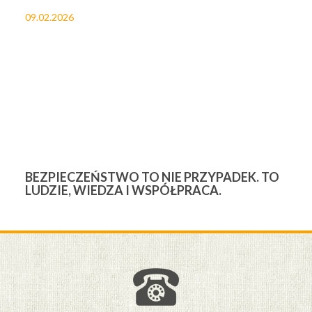
09.02.2026
27
BEZPIECZEŃSTWO TO NIE PRZYPADEK. TO
3
LUDZIE, WIEDZA I WSPÓŁPRACA.
Ś
W
M