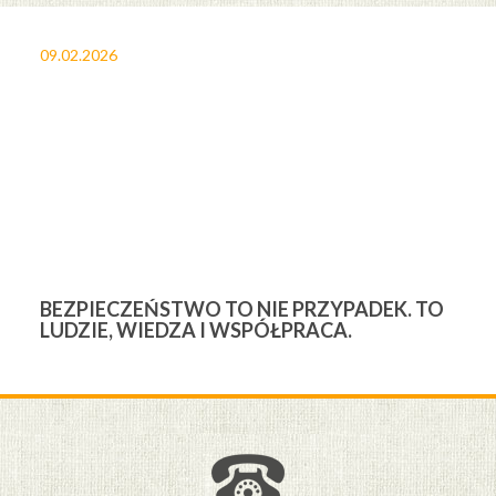
09.02.2026
27
BEZPIECZEŃSTWO TO NIE PRZYPADEK. TO
3
LUDZIE, WIEDZA I WSPÓŁPRACA.
Ś
W
M