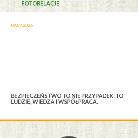
FOTORELACJE
09.02.2026
27
BEZPIECZEŃSTWO TO NIE PRZYPADEK. TO
3
LUDZIE, WIEDZA I WSPÓŁPRACA.
Ś
W
M