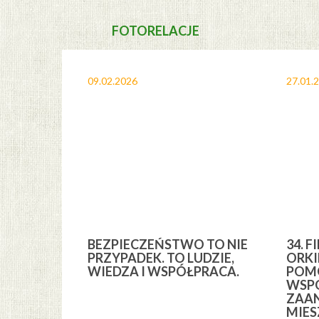
FOTORELACJE
09.02.2026
27.01.
A I
BEZPIECZEŃSTWO TO NIE
34. F
YCH” Z
PRZYPADEK. TO LUDZIE,
ORKI
YCH GMINY
WIEDZA I WSPÓŁPRACA.
POMO
WSPÓ
ZAA
MIE