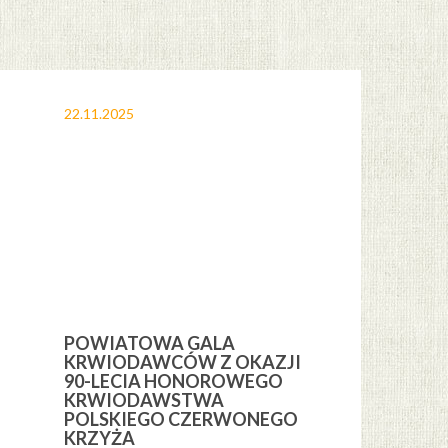
22.11.2025
12.11.2025
POWIATOWA GALA
OBCHODY 
KRWIODAWCÓW Z OKAZJI
ŚWIĘTA NI
H
90-LECIA HONOROWEGO
GMINIE CE
KRWIODAWSTWA
POLSKIEGO CZERWONEGO
KRZYŻA