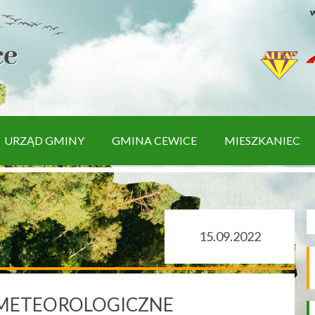
w
URZĄD GMINY
GMINA CEWICE
MIESZKANIEC
15.09.2022
 METEOROLOGICZNE