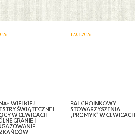
2026
17.01.2026
INAŁ WIELKIEJ
BAL CHOINKOWY
ESTRY ŚWIĄTECZNEJ
STOWARZYSZENIA
CY W CEWICACH –
„PROMYK” W CEWICAC
LNE GRANIE I
NGAŻOWANIE
SZKAŃCÓW