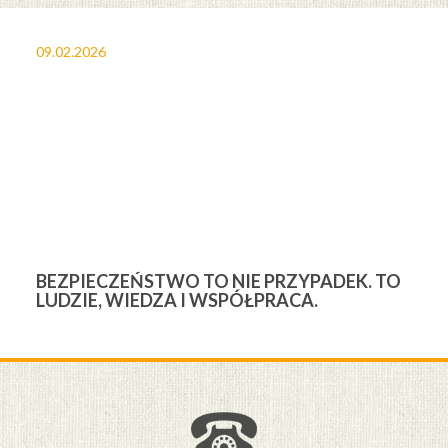
09.02.2026
27
BEZPIECZEŃSTWO TO NIE PRZYPADEK. TO
3
LUDZIE, WIEDZA I WSPÓŁPRACA.
Ś
W
M