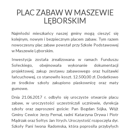
PLAC ZABAW W MASZEWIE
LĘBORSKIM
Najmłodsi mieszkańcy naszej gminy mogą cieszyć się
kolejnym, nowym i bezpiecznym placem zabaw. Tym razem
nowoczesny plac zabaw powstał przy Szkole Podstawowej
w Maszewie Lęborskim.
Inwestycja została zrealizowana w ramach Funduszu
Sołeckiego, obejmowała wykonanie dokumentacji
projektowej, zakup zestawu zabawowego oraz huśtawki
łańcuchowej, co stanowiło koszt. 12.500,00 zł. Dodatkowo
ze środków szkoły zakupiono piaskownicę oraz maty
gumowe.
Dnia 21.06.2017 r. odbyło się uroczyste otwarcie placu
zabaw, w uroczystości uczestniczyli uczniowie, dyrekcja
szkoły oraz zaproszeni goście: Pan Bogdan Sójka, Wójt
Gminy Cewice Jerzy Pernal, radni Katarzyna Drywa i Piotr
Mądrzak oraz Sołtys Jan Itrych. Uroczystość rozpoczęła dyr.
Szkoły Pani Iwona Radomska, która poprosiła przybyłych