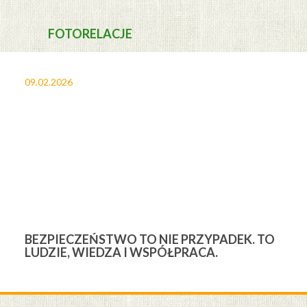
FOTORELACJE
09.02.2026
27
BEZPIECZEŃSTWO TO NIE PRZYPADEK. TO
3
LUDZIE, WIEDZA I WSPÓŁPRACA.
Ś
W
M