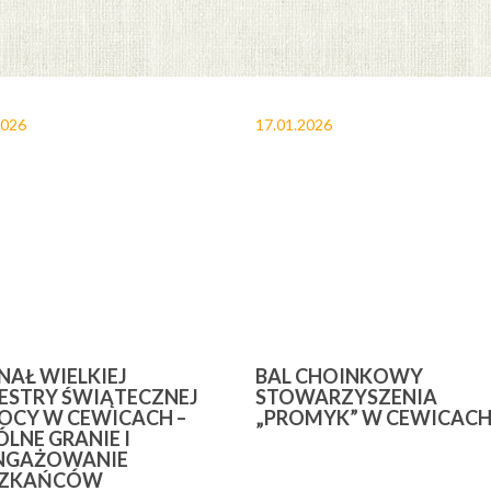
2026
17.01.2026
INAŁ WIELKIEJ
BAL CHOINKOWY
ESTRY ŚWIĄTECZNEJ
STOWARZYSZENIA
CY W CEWICACH –
„PROMYK” W CEWICAC
LNE GRANIE I
NGAŻOWANIE
SZKAŃCÓW