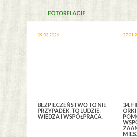
FOTORELACJE
09.02.2026
27.01.
A I
BEZPIECZEŃSTWO TO NIE
34. F
YCH” Z
PRZYPADEK. TO LUDZIE,
ORKI
YCH GMINY
WIEDZA I WSPÓŁPRACA.
POMO
WSPÓ
ZAA
MIE