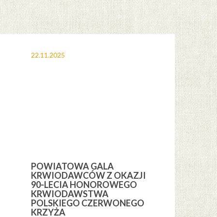
22.11.2025
12.11.2025
POWIATOWA GALA
OBCHODY 
KRWIODAWCÓW Z OKAZJI
ŚWIĘTA NI
H
90-LECIA HONOROWEGO
GMINIE CE
KRWIODAWSTWA
POLSKIEGO CZERWONEGO
KRZYŻA