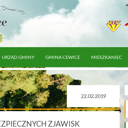
w
URZĄD GMINY
GMINA CEWICE
MIESZKANIEC
22.02.2019
ZPIECZNYCH ZJAWISK