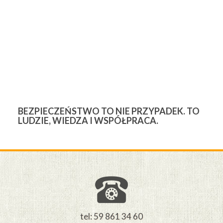
BEZPIECZEŃSTWO TO NIE PRZYPADEK. TO
3
LUDZIE, WIEDZA I WSPÓŁPRACA.
Ś
W
M
tel: 59 861 34 60