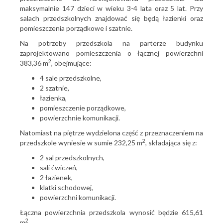
maksymalnie 147 dzieci w wieku 3-4 lata oraz 5 lat. Przy
salach przedszkolnych znajdować się będą łazienki oraz
pomieszczenia porządkowe i szatnie.
Na potrzeby przedszkola na parterze budynku
zaprojektowano pomieszczenia o łącznej powierzchni
2
383,36 m
, obejmujące:
4 sale przedszkolne,
2 szatnie,
łazienka,
pomieszczenie porządkowe,
powierzchnie komunikacji.
Natomiast na piętrze wydzielona część z przeznaczeniem na
2
przedszkole wyniesie w sumie 232,25 m
, składająca się z:
2 sal przedszkolnych,
sali ćwiczeń,
2 łazienek,
klatki schodowej,
powierzchni komunikacji.
Łączna powierzchnia przedszkola wynosić będzie 615,61
2
m
.