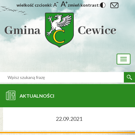
wielkość czcionki:
zmień kontrast:
[interaktywna-mapa]
Toggl
naviga
AKTUALNOŚCI
22.09.2021