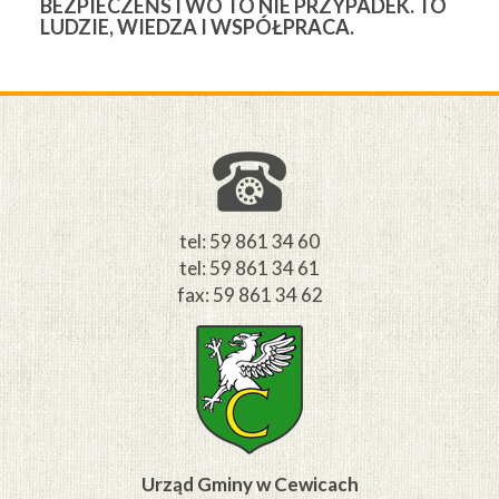
BEZPIECZEŃSTWO TO NIE PRZYPADEK. TO
3
LUDZIE, WIEDZA I WSPÓŁPRACA.
Ś
W
M
tel: 59 861 34 60
tel: 59 861 34 61
fax: 59 861 34 62
Urząd Gminy w Cewicach