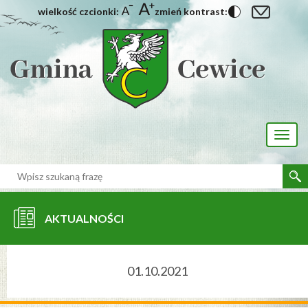
wielkość czcionki:
zmień kontrast:
[interaktywna-mapa]
Toggl
naviga
AKTUALNOŚCI
01.10.2021