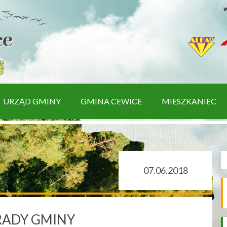
w
URZĄD GMINY
GMINA CEWICE
MIESZKANIEC
07.06.2018
RADY GMINY