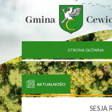
[interaktywna-mapa]
STRONA GŁÓWNA
AKTUALNOŚCI
SESJA 