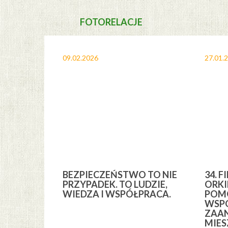
FOTORELACJE
09.02.2026
27.01.
A I
BEZPIECZEŃSTWO TO NIE
34. F
YCH” Z
PRZYPADEK. TO LUDZIE,
ORKI
YCH GMINY
WIEDZA I WSPÓŁPRACA.
POMO
WSPÓ
ZAA
MIE