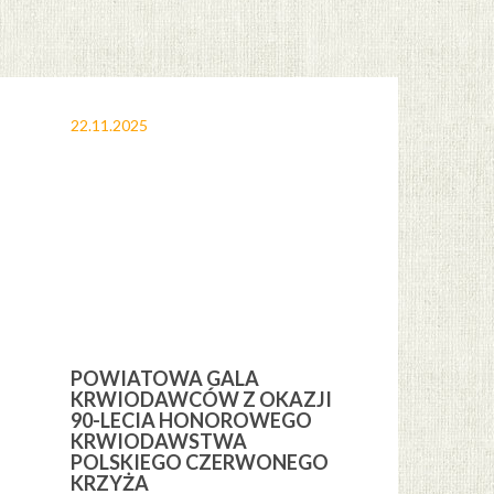
22.11.2025
12.11.2025
POWIATOWA GALA
OBCHODY 
KRWIODAWCÓW Z OKAZJI
ŚWIĘTA NI
H
90-LECIA HONOROWEGO
GMINIE CE
KRWIODAWSTWA
POLSKIEGO CZERWONEGO
KRZYŻA