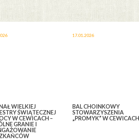
2026
17.01.2026
INAŁ WIELKIEJ
BAL CHOINKOWY
ESTRY ŚWIĄTECZNEJ
STOWARZYSZENIA
CY W CEWICACH –
„PROMYK” W CEWICAC
LNE GRANIE I
NGAŻOWANIE
SZKAŃCÓW