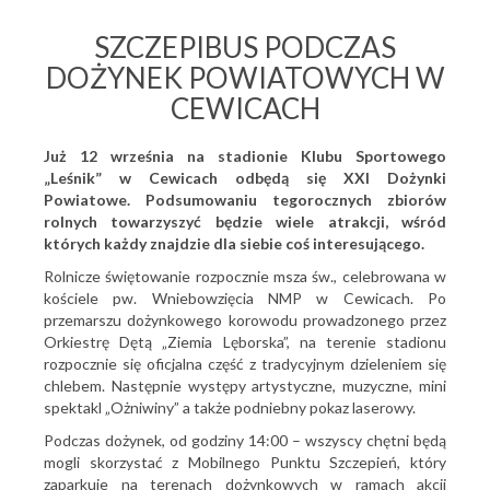
SZCZEPIBUS PODCZAS
DOŻYNEK POWIATOWYCH W
CEWICACH
Już 12 września na stadionie Klubu Sportowego
„Leśnik” w Cewicach odbędą się XXI Dożynki
Powiatowe. Podsumowaniu tegorocznych zbiorów
rolnych towarzyszyć będzie wiele atrakcji, wśród
których każdy znajdzie dla siebie coś interesującego.
Rolnicze świętowanie rozpocznie msza św., celebrowana w
kościele pw. Wniebowzięcia NMP w Cewicach. Po
przemarszu dożynkowego korowodu prowadzonego przez
Orkiestrę Dętą „Ziemia Lęborska”, na terenie stadionu
rozpocznie się oficjalna część z tradycyjnym dzieleniem się
chlebem. Następnie występy artystyczne, muzyczne, mini
spektakl „Ożniwiny” a także podniebny pokaz laserowy.
Podczas dożynek, od godziny 14:00 – wszyscy chętni będą
mogli skorzystać z Mobilnego Punktu Szczepień, który
zaparkuje na terenach dożynkowych w ramach akcji