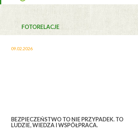
FOTORELACJE
09.02.2026
27
BEZPIECZEŃSTWO TO NIE PRZYPADEK. TO
3
LUDZIE, WIEDZA I WSPÓŁPRACA.
Ś
W
M