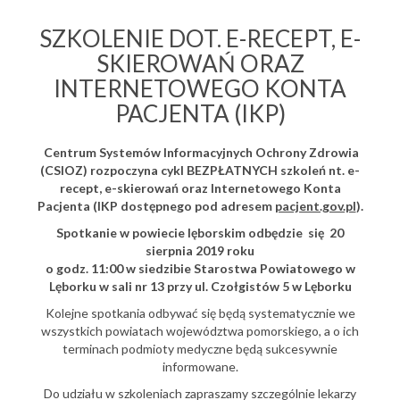
SZKOLENIE DOT. E-RECEPT, E-
SKIEROWAŃ ORAZ
INTERNETOWEGO KONTA
PACJENTA (IKP)
Centrum Systemów Informacyjnych Ochrony Zdrowia
(CSIOZ) rozpoczyna cykl BEZPŁATNYCH szkoleń nt. e-
recept, e-skierowań oraz Internetowego Konta
Pacjenta (IKP dostępnego pod adresem
pacjent.gov.pl
).
Spotkanie w powiecie lęborskim odbędzie się 20
sierpnia 2019 roku
o godz. 11:00 w siedzibie Starostwa Powiatowego w
Lęborku w sali nr 13 przy ul. Czołgistów 5 w Lęborku
Kolejne spotkania odbywać się będą systematycznie we
wszystkich powiatach województwa pomorskiego, a o ich
terminach podmioty medyczne będą sukcesywnie
informowane.
Do udziału w szkoleniach zapraszamy szczególnie lekarzy