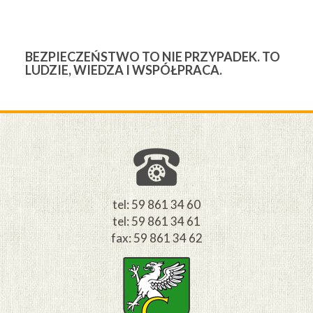
BEZPIECZEŃSTWO TO NIE PRZYPADEK. TO
3
LUDZIE, WIEDZA I WSPÓŁPRACA.
Ś
W
M
tel: 59 861 34 60
tel: 59 861 34 61
fax: 59 861 34 62