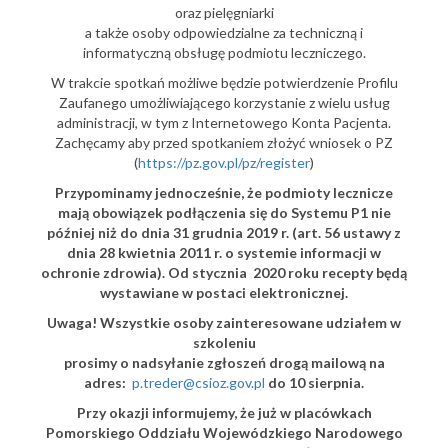
oraz pielęgniarki
a także osoby odpowiedzialne za techniczną i
informatyczną obsługę podmiotu leczniczego.
W trakcie spotkań możliwe będzie potwierdzenie Profilu
Zaufanego umożliwiającego korzystanie z wielu usług
administracji, w tym z Internetowego Konta Pacjenta.
Zachęcamy aby przed spotkaniem złożyć wniosek o PZ
(
https://pz.gov.pl/pz/register
)
Przypominamy jednocześnie, że podmioty lecznicze
mają obowiązek podłączenia się do Systemu P1 nie
później niż do dnia 31 grudnia 2019 r. (art. 56 ustawy z
dnia 28 kwietnia 2011 r. o systemie informacji w
ochronie zdrowia). Od stycznia 2020 roku recepty będą
wystawiane w postaci elektronicznej.
Uwaga! Wszystkie osoby zainteresowane udziałem w
szkoleniu
prosimy o nadsyłanie zgłoszeń drogą mailową na
adres:
p.treder@csioz.gov.pl
do 10 sierpnia.
Przy okazji informujemy, że już w placówkach
Pomorskiego Oddziału Wojewódzkiego Narodowego