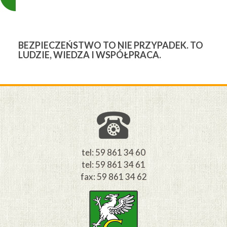
BEZPIECZEŃSTWO TO NIE PRZYPADEK. TO
3
LUDZIE, WIEDZA I WSPÓŁPRACA.
Ś
W
M
tel: 59 861 34 60
tel: 59 861 34 61
fax: 59 861 34 62