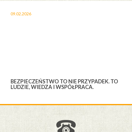
09.02.2026
27
BEZPIECZEŃSTWO TO NIE PRZYPADEK. TO
3
LUDZIE, WIEDZA I WSPÓŁPRACA.
Ś
W
M