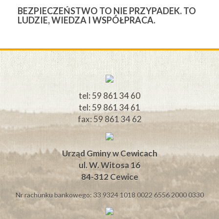
BEZPIECZEŃSTWO TO NIE PRZYPADEK. TO
3
LUDZIE, WIEDZA I WSPÓŁPRACA.
Ś
W
M
tel: 59 861 34 60
tel: 59 861 34 61
fax: 59 861 34 62
Urząd Gminy w Cewicach
ul. W. Witosa 16
84-312 Cewice
Nr rachunku bankowego: 33 9324 1018 0022 6556 2000 0330