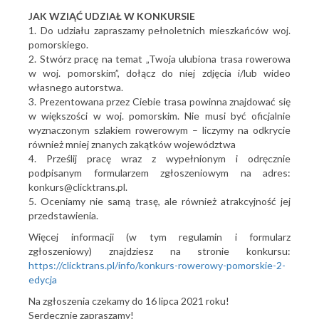
JAK WZIĄĆ UDZIAŁ W KONKURSIE
1. Do udziału zapraszamy pełnoletnich mieszkańców woj.
pomorskiego.
2. Stwórz pracę na temat „Twoja ulubiona trasa rowerowa
w woj. pomorskim”, dołącz do niej zdjęcia i/lub wideo
własnego autorstwa.
3. Prezentowana przez Ciebie trasa powinna znajdować się
w większości w woj. pomorskim. Nie musi być oficjalnie
wyznaczonym szlakiem rowerowym – liczymy na odkrycie
również mniej znanych zakątków województwa
4. Prześlij pracę wraz z wypełnionym i odręcznie
podpisanym formularzem zgłoszeniowym na adres:
konkurs@clicktrans.pl.
5. Oceniamy nie samą trasę, ale również atrakcyjność jej
przedstawienia.
Więcej informacji (w tym regulamin i formularz
zgłoszeniowy) znajdziesz na stronie konkursu:
https://clicktrans.pl/info/konkurs-rowerowy-pomorskie-2-
edycja
Na zgłoszenia czekamy do 16 lipca 2021 roku!
Serdecznie zapraszamy!