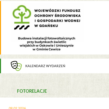
KALENDARZ WYDARZEŃ
FOTORELACJE
09.02.2026
27