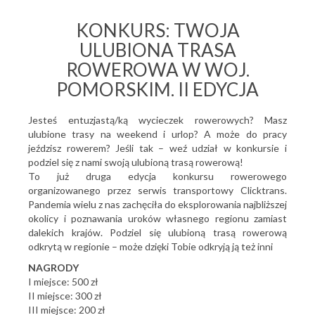
KONKURS: TWOJA
ULUBIONA TRASA
ROWEROWA W WOJ.
POMORSKIM. II EDYCJA
Jesteś entuzjastą/ką wycieczek rowerowych? Masz
ulubione trasy na weekend i urlop? A może do pracy
jeździsz rowerem? Jeśli tak – weź udział w konkursie i
podziel się z nami swoją ulubioną trasą rowerową!
To już druga edycja konkursu rowerowego
organizowanego przez serwis transportowy Clicktrans.
Pandemia wielu z nas zachęciła do eksplorowania najbliższej
okolicy i poznawania uroków własnego regionu zamiast
dalekich krajów. Podziel się ulubioną trasą rowerową
odkrytą w regionie – może dzięki Tobie odkryją ją też inni
NAGRODY
I miejsce: 500 zł
II miejsce: 300 zł
III miejsce: 200 zł