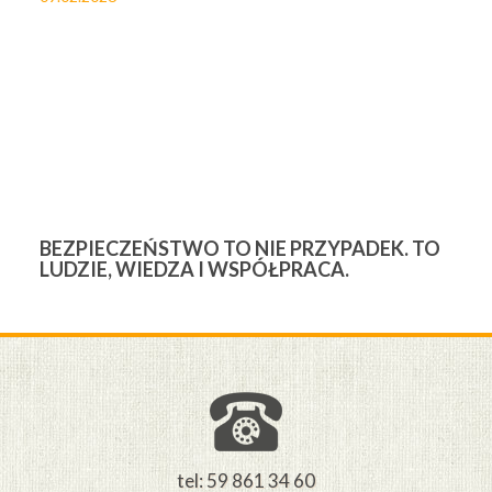
BEZPIECZEŃSTWO TO NIE PRZYPADEK. TO
3
LUDZIE, WIEDZA I WSPÓŁPRACA.
Ś
W
M
tel: 59 861 34 60