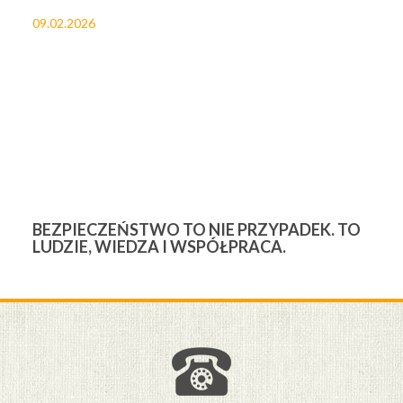
09.02.2026
27
BEZPIECZEŃSTWO TO NIE PRZYPADEK. TO
3
LUDZIE, WIEDZA I WSPÓŁPRACA.
Ś
W
M