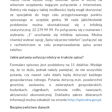
własnym urządzeniu mającym połączenie z Internetem.
Rolnicy nie mający takiej możliwości, będą mogli skorzystać
ze specjalnie do tego celu przygotowanego punktu
spisowego w urzędzie gminy. W razie jakichkolwiek
problemów można skontaktować się z infolinią
statystyczną: 22 279 99 99. Po połączeniu się z numerem i
wybraniu „1” uruchamia się infolinia spisowa. Można
również wybrać opcję „Spisz się przez telefon” i połączyć się
z rachmistrzem w celu przeprowadzenia spisu przez
telefon.
Jakie pytania usłyszą rolnicy w trakcie spisu?
Formularz spisowy jest podzielony na 11 działów. Wydaje
się, że to dużo, jednak należy pamiętać, że nie wszystkie
pytania, czy nawet całe działy będą dotyczyć każdego
gospodarstwa rolnego. Pytania dotyczą m.in. powierzchni
gruntów, zasiewów, o zwierzętach gospodarskich,
budynkach, ciągnikach, ochronie roślin, nawozach,
aktywności ekonomicznej. Dokładny zakres zbieranych
informacji można odnaleźć na stronie
http://spisrolny.gov.pl
.
Bezpieczeństwo danych