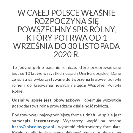
W CAŁEJ POLSCE WŁAŚNIE
ROZPOCZYNA SIĘ
POWSZECHNY SPIS ROLNY,
KTÓRY POTRWA OD 1
WRZEŚNIA DO 30 LISTOPADA
2020 R.
To jedyne pełne badanie rolnicze, które przeprowadzane
jest co 10 lat we wszystkich krajach Unii Europejskiej. Dane
ze spisu są wykorzystywane do tworzenia krajowej polityki
rolnej i do kreowania nowych narzędzi Wspólnej Polityki
Rolnej.
Udział w spisie jest obowiązkowy
i obejmuje wszystkie
gospodarstwa rolne prowadzące działalność rolniczą.
Podstawową i najwygodniejszą formą udziału w spisie jest
samospis internetowy
. Wystarczy wejść na stronę
http://spisrolny.gov.pl
i wypełnić elektroniczny formularz.
Każdy rolnik będzie mógł dokonać spisu w domu, na