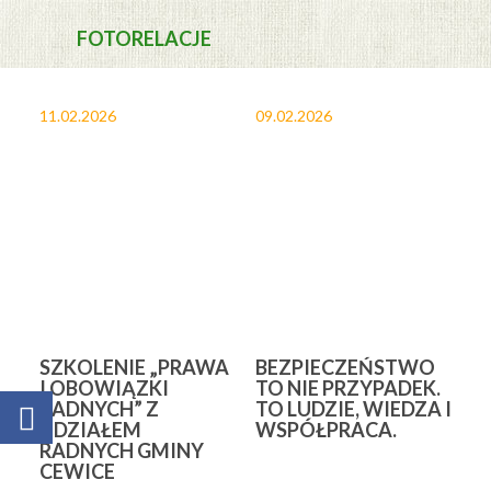
FOTORELACJE
11.02.2026
09.02.2026
27
SZKOLENIE „PRAWA
BEZPIECZEŃSTWO
34
I OBOWIĄZKI
TO NIE PRZYPADEK.
O
RADNYCH” Z
TO LUDZIE, WIEDZA I
Ś
UDZIAŁEM
WSPÓŁPRACA.
P
RADNYCH GMINY
C
CEWICE
W