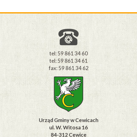
Z
M
tel: 59 861 34 60
tel: 59 861 34 61
fax: 59 861 34 62
Urząd Gminy w Cewicach
ul. W. Witosa 16
84-312 Cewice