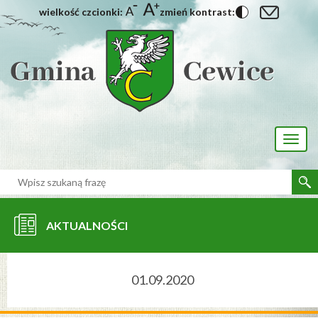
wielkość czcionki:
zmień kontrast:
[interaktywna-mapa]
Toggl
naviga
AKTUALNOŚCI
01.09.2020