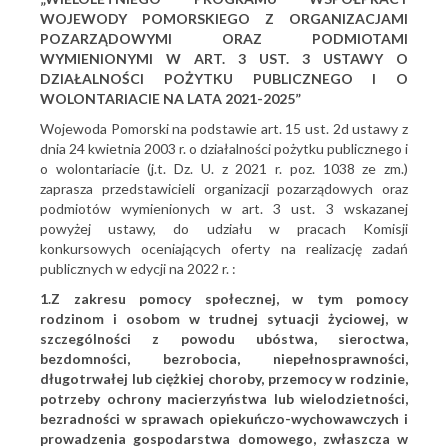
WOJEWODY POMORSKIEGO Z ORGANIZACJAMI
POZARZĄDOWYMI ORAZ PODMIOTAMI
WYMIENIONYMI W ART. 3 UST. 3 USTAWY O
DZIAŁALNOŚCI POŻYTKU PUBLICZNEGO I O
WOLONTARIACIE NA LATA
2021-2025”
Wojewoda Pomorski na podstawie art. 15 ust. 2d ustawy z
dnia 24 kwietnia 2003 r. o działalności pożytku publicznego i
o wolontariacie (j.t. Dz. U. z 2021 r. poz. 1038 ze zm.)
zaprasza przedstawicieli organizacji pozarządowych oraz
podmiotów wymienionych w art. 3 ust. 3 wskazanej
powyżej ustawy, do udziału w pracach Komisji
konkursowych oceniających oferty na realizację zadań
publicznych w edycji na 2022 r. :
1.Z zakresu pomocy społecznej, w tym pomocy
rodzinom i osobom w trudnej sytuacji życiowej, w
szczególności z powodu ubóstwa, sieroctwa,
bezdomności, bezrobocia, niepełnosprawności,
długotrwałej lub ciężkiej choroby, przemocy w rodzinie,
potrzeby ochrony macierzyństwa lub wielodzietności,
bezradności w sprawach opiekuńczo-wychowawczych i
prowadzenia gospodarstwa domowego, zwłaszcza w