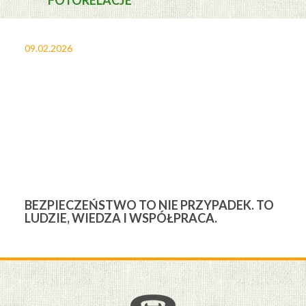
FOTORELACJE
09.02.2026
27
BEZPIECZEŃSTWO TO NIE PRZYPADEK. TO
3
LUDZIE, WIEDZA I WSPÓŁPRACA.
Ś
W
M