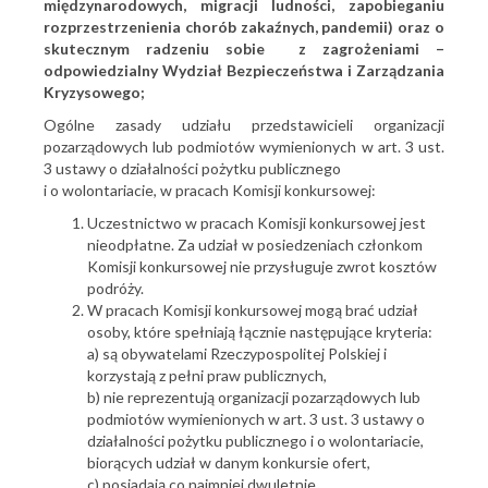
międzynarodowych, migracji ludności, zapobieganiu
rozprzestrzenienia chorób zakaźnych, pandemii) oraz o
skutecznym radzeniu sobie
z zagrożeniami –
odpowiedzialny Wydział Bezpieczeństwa i Zarządzania
Kryzysowego;
Ogólne zasady udziału przedstawicieli organizacji
pozarządowych lub podmiotów wymienionych w art. 3 ust.
3 ustawy o działalności pożytku publicznego
i o wolontariacie, w pracach Komisji konkursowej:
Uczestnictwo w pracach Komisji konkursowej jest
nieodpłatne. Za udział w posiedzeniach członkom
Komisji konkursowej nie przysługuje zwrot kosztów
podróży.
W pracach Komisji konkursowej mogą brać udział
osoby, które spełniają łącznie następujące kryteria:
a) są obywatelami Rzeczypospolitej Polskiej i
korzystają z pełni praw publicznych,
b) nie reprezentują organizacji pozarządowych lub
podmiotów wymienionych w art. 3 ust. 3 ustawy o
działalności pożytku publicznego i o wolontariacie,
biorących udział w danym konkursie ofert,
c) posiadają co najmniej dwuletnie,