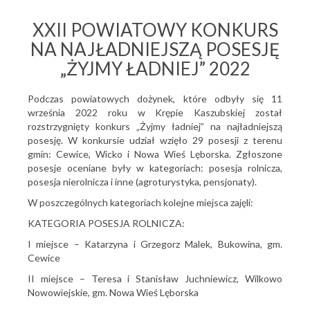
XXII POWIATOWY KONKURS
NA NAJŁADNIEJSZĄ POSESJĘ
„ŻYJMY ŁADNIEJ” 2022
Podczas powiatowych dożynek, które odbyły się 11
września 2022 roku w Krępie Kaszubskiej został
rozstrzygnięty konkurs „Żyjmy ładniej” na najładniejszą
posesję. W konkursie udział wzięło 29 posesji z terenu
gmin: Cewice, Wicko i Nowa Wieś Lęborska. Zgłoszone
posesje oceniane były w kategoriach: posesja rolnicza,
posesja nierolnicza i inne (agroturystyka, pensjonaty).
W poszczególnych kategoriach kolejne miejsca zajęli:
KATEGORIA POSESJA ROLNICZA:
I miejsce – Katarzyna i Grzegorz Malek, Bukowina, gm.
Cewice
II miejsce – Teresa i Stanisław Juchniewicz, Wilkowo
Nowowiejskie, gm. Nowa Wieś Lęborska