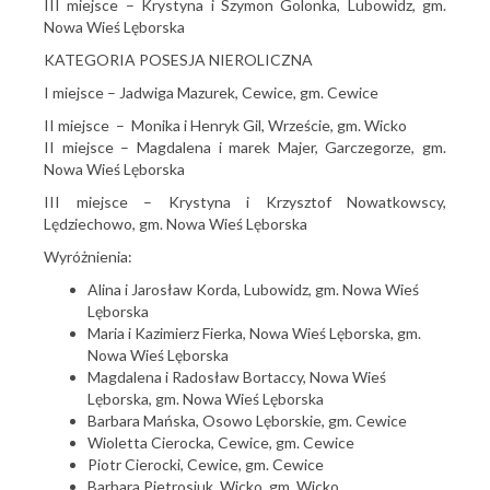
III miejsce – Krystyna i Szymon Golonka, Lubowidz, gm.
Nowa Wieś Lęborska
KATEGORIA POSESJA NIEROLICZNA
I miejsce – Jadwiga Mazurek, Cewice, gm. Cewice
II miejsce – Monika i Henryk Gil, Wrzeście, gm. Wicko
II miejsce – Magdalena i marek Majer, Garczegorze, gm.
Nowa Wieś Lęborska
III miejsce – Krystyna i Krzysztof Nowatkowscy,
Lędziechowo, gm. Nowa Wieś Lęborska
Wyróżnienia:
Alina i Jarosław Korda, Lubowidz, gm. Nowa Wieś
Lęborska
Maria i Kazimierz Fierka, Nowa Wieś Lęborska, gm.
Nowa Wieś Lęborska
Magdalena i Radosław Bortaccy, Nowa Wieś
Lęborska, gm. Nowa Wieś Lęborska
Barbara Mańska, Osowo Lęborskie, gm. Cewice
Wioletta Cierocka, Cewice, gm. Cewice
Piotr Cierocki, Cewice, gm. Cewice
Barbara Pietrosiuk, Wicko, gm. Wicko