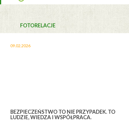
FOTORELACJE
09.02.2026
27
BEZPIECZEŃSTWO TO NIE PRZYPADEK. TO
3
LUDZIE, WIEDZA I WSPÓŁPRACA.
Ś
W
M