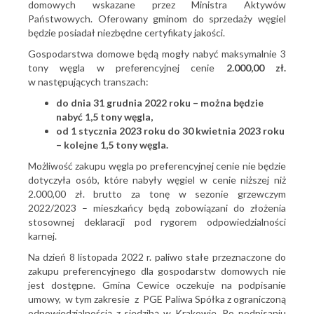
domowych wskazane przez Ministra Aktywów
Państwowych. Oferowany gminom do sprzedaży węgiel
będzie posiadał niezbędne certyfikaty jakości.
Gospodarstwa domowe będą mogły nabyć maksymalnie 3
tony węgla w preferencyjnej cenie
2.000,00 zł.
w następujących transzach:
do dnia 31 grudnia 2022 roku – można będzie
nabyć 1,5 tony węgla,
od 1 stycznia 2023 roku do 30 kwietnia 2023 roku
– kolejne 1,5 tony węgla.
Możliwość zakupu węgla po preferencyjnej cenie nie będzie
dotyczyła osób, które nabyły węgiel w cenie niższej niż
2.000,00 zł. brutto za tonę w sezonie grzewczym
2022/2023 – mieszkańcy będą zobowiązani do złożenia
stosownej deklaracji pod rygorem odpowiedzialności
karnej.
Na dzień 8 listopada 2022 r. paliwo stałe przeznaczone do
zakupu preferencyjnego dla gospodarstw domowych nie
jest dostępne. Gmina Cewice oczekuje na podpisanie
umowy, w tym zakresie z PGE Paliwa Spółka z ograniczoną
odpowiedzialnością z siedzibą w Krakowie. Po podpisaniu