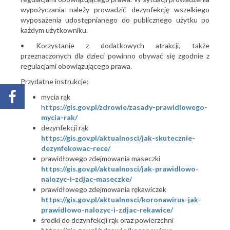
wypożyczania należy prowadzić dezynfekcję wszelkiego
wyposażenia udostępnianego do publicznego użytku po
każdym użytkowniku.
• Korzystanie z dodatkowych atrakcji, także
przeznaczonych dla dzieci powinno obywać się zgodnie z
regulacjami obowiązującego prawa.
Przydatne instrukcje:
mycia rąk
h
ttps://gis.gov.pl/zdrowie/zasady-prawidlowego-
mycia-rak/
dezynfekcji rąk
https://gis.gov.pl/aktualnosci/jak-skutecznie-
dezynfekowac-rece/
prawidłowego zdejmowania maseczki
https://gis.gov.pl/aktualnosci/jak-prawidlowo-
nalozyc-i-zdjac-maseczke/
prawidłowego zdejmowania rękawiczek
https://gis.gov.pl/aktualnosci/koronawirus-jak-
prawidlowo-nalozyc-i-zdjac-rekawice/
środki do dezynfekcji rąk oraz powierzchni