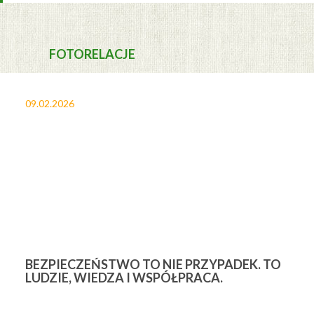
FOTORELACJE
09.02.2026
27
BEZPIECZEŃSTWO TO NIE PRZYPADEK. TO
3
LUDZIE, WIEDZA I WSPÓŁPRACA.
Ś
W
M