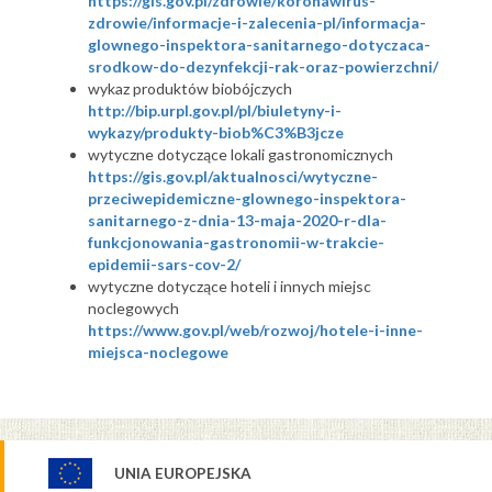
https://gis.gov.pl/zdrowie/koronawirus-
zdrowie/informacje-i-zalecenia-pl/informacja-
glownego-inspektora-sanitarnego-dotyczaca-
srodkow-do-dezynfekcji-rak-oraz-powierzchni/
wykaz produktów biobójczych
http://bip.urpl.gov.pl/pl/biuletyny-i-
wykazy/produkty-biob%C3%B3jcze
wytyczne dotyczące lokali gastronomicznych
https://gis.gov.pl/aktualnosci/wytyczne-
przeciwepidemiczne-glownego-inspektora-
sanitarnego-z-dnia-13-maja-2020-r-dla-
funkcjonowania-gastronomii-w-trakcie-
epidemii-sars-cov-2/
wytyczne dotyczące hoteli i innych miejsc
noclegowych
https://www.gov.pl/web/rozwoj/hotele-i-inne-
miejsca-noclegowe
UNIA EUROPEJSKA