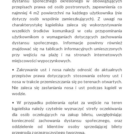
dystansu społecznego określonego w obowiązujących
przepisach prawa od osób postronnych, zapewnienia co
najmniej 4 m2 powierzchni na każdego użytkownika (nie
dotyczy osób wspólnie zamieszkujących). Z uwagi na
charakterystykę kąpieliska zaleca się wykorzystywanie
wszelkich środków komunikacji w celu przypominania
użytkownikom o wymaganiach dotyczących zachowania
dystansu społecznego. Informacje powinny również
znajdować się na tablicach informacyjnych umieszczonych
przy wejściu na plażę i na stronach internetowych
miejscowości wypoczynkowych.
• Zakrywanie ust i nosa należy odnosić do aktualnych
przepisów prawa dotyczących stosowania osłony ust i
nosa w trakcie przemieszczania się po terenach otwartych.
Nie zaleca się zasłaniania nosa i ust podczas kąpieli w
wodzie.
• W przypadku pobierania opłat za wejście na teren
kąpieliska należy czytelnie wyznaczyć strefy oczekiwania
dla osób oczekujących na zakup biletu, uwzględniając
konieczność zachowania dystansu społecznego, oraz
oddzielenie od klientów osoby sprzedającej bilety
przegrodą z przezroczystego tworzywa.