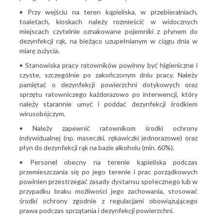
• Przy wejściu na teren kąpieliska, w przebieralniach,
toaletach, kioskach należy rozmieścić w widocznych
miejscach czytelnie oznakowane pojemniki z płynem do
dezynfekcji rąk, na bieżąco uzupełnianym w ciągu dnia w
miarę zużycia.
• Stanowiska pracy ratowników powinny być higieniczne i
czyste, szczególnie po zakończonym dniu pracy. Należy
pamiętać o dezynfekcji powierzchni dotykowych oraz
sprzętu ratowniczego każdorazowo po interwencji, który
należy starannie umyć i poddać dezynfekcji środkiem
wirusobójczym.
• Należy zapewnić ratownikom środki ochrony
indywidualnej (np. maseczki, rękawiczki jednorazowe) oraz
płyn do dezynfekcji rąk na bazie alkoholu (min. 60%).
• Personel obecny na terenie kąpieliska podczas
przemieszczania się po jego terenie i prac porządkowych
powinien przestrzegać zasady dystansu społecznego lub w
przypadku braku możliwości jego zachowania, stosować
środki ochrony zgodnie z regulacjami obowiązującego
prawa podczas sprzątania i dezynfekcji powierzchni.