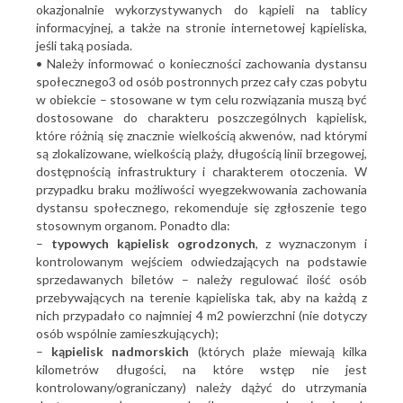
okazjonalnie wykorzystywanych do kąpieli na tablicy
informacyjnej, a także na stronie internetowej kąpieliska,
jeśli taką posiada.
• Należy informować o konieczności zachowania dystansu
społecznego3 od osób postronnych przez cały czas pobytu
w obiekcie – stosowane w tym celu rozwiązania muszą być
dostosowane do charakteru poszczególnych kąpielisk,
które różnią się znacznie wielkością akwenów, nad którymi
są zlokalizowane, wielkością plaży, długością linii brzegowej,
dostępnością infrastruktury i charakterem otoczenia. W
przypadku braku możliwości wyegzekwowania zachowania
dystansu społecznego, rekomenduje się zgłoszenie tego
stosownym organom. Ponadto dla:
–
typowych kąpielisk ogrodzonych
, z wyznaczonym i
kontrolowanym wejściem odwiedzających na podstawie
sprzedawanych biletów – należy regulować ilość osób
przebywających na terenie kąpieliska tak, aby na każdą z
nich przypadało co najmniej 4 m2 powierzchni (nie dotyczy
osób wspólnie zamieszkujących);
–
kąpielisk nadmorskich
(których plaże miewają kilka
kilometrów długości, na które wstęp nie jest
kontrolowany/ograniczany) należy dążyć do utrzymania