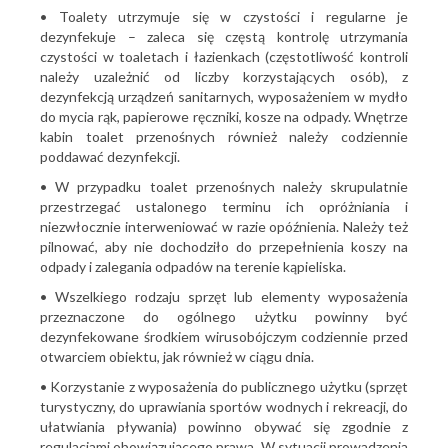
• Toalety utrzymuje się w czystości i regularne je
dezynfekuje – zaleca się częstą kontrolę utrzymania
czystości w toaletach i łazienkach (częstotliwość kontroli
należy uzależnić od liczby korzystających osób), z
dezynfekcją urządzeń sanitarnych, wyposażeniem w mydło
do mycia rąk, papierowe ręczniki, kosze na odpady. Wnętrze
kabin toalet przenośnych również należy codziennie
poddawać dezynfekcji.
• W przypadku toalet przenośnych należy skrupulatnie
przestrzegać ustalonego terminu ich opróżniania i
niezwłocznie interweniować w razie opóźnienia. Należy też
pilnować, aby nie dochodziło do przepełnienia koszy na
odpady i zalegania odpadów na terenie kąpieliska.
• Wszelkiego rodzaju sprzęt lub elementy wyposażenia
przeznaczone do ogólnego użytku powinny być
dezynfekowane środkiem wirusobójczym codziennie przed
otwarciem obiektu, jak również w ciągu dnia.
• Korzystanie z wyposażenia do publicznego użytku (sprzęt
turystyczny, do uprawiania sportów wodnych i rekreacji, do
ułatwiania pływania) powinno obywać się zgodnie z
regulacjami obowiązującego prawa. W sytuacji prowadzenia