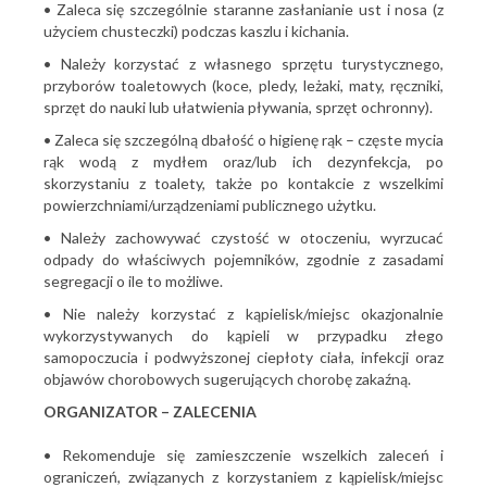
• Zaleca się szczególnie staranne zasłanianie ust i nosa (z
użyciem chusteczki) podczas kaszlu i kichania.
• Należy korzystać z własnego sprzętu turystycznego,
przyborów toaletowych (koce, pledy, leżaki, maty, ręczniki,
sprzęt do nauki lub ułatwienia pływania, sprzęt ochronny).
• Zaleca się szczególną dbałość o higienę rąk – częste mycia
rąk wodą z mydłem oraz/lub ich dezynfekcja, po
skorzystaniu z toalety, także po kontakcie z wszelkimi
powierzchniami/urządzeniami publicznego użytku.
• Należy zachowywać czystość w otoczeniu, wyrzucać
odpady do właściwych pojemników, zgodnie z zasadami
segregacji o ile to możliwe.
• Nie należy korzystać z kąpielisk/miejsc okazjonalnie
wykorzystywanych do kąpieli w przypadku złego
samopoczucia i podwyższonej ciepłoty ciała, infekcji oraz
objawów chorobowych sugerujących chorobę zakaźną.
ORGANIZATOR – ZALECENIA
• Rekomenduje się zamieszczenie wszelkich zaleceń i
ograniczeń, związanych z korzystaniem z kąpielisk/miejsc