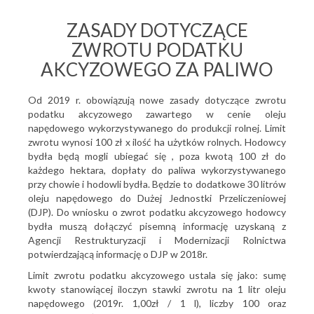
ZASADY DOTYCZĄCE
ZWROTU PODATKU
AKCYZOWEGO ZA PALIWO
Od 2019 r. obowiązują nowe zasady dotyczące zwrotu
podatku akcyzowego zawartego w cenie oleju
napędowego wykorzystywanego do produkcji rolnej. Limit
zwrotu wynosi 100 zł x ilość ha użytków rolnych. Hodowcy
bydła będą mogli ubiegać się , poza kwotą 100 zł do
każdego hektara, dopłaty do paliwa wykorzystywanego
przy chowie i hodowli bydła. Będzie to dodatkowe 30 litrów
oleju napędowego do Dużej Jednostki Przeliczeniowej
(DJP). Do wniosku o zwrot podatku akcyzowego hodowcy
bydła muszą dołączyć pisemną informację uzyskaną z
Agencji Restrukturyzacji i Modernizacji Rolnictwa
potwierdzającą informację o DJP w 2018r.
Limit zwrotu podatku akcyzowego ustala się jako: sumę
kwoty stanowiącej iloczyn stawki zwrotu na 1 litr oleju
napędowego (2019r. 1,00zł / 1 l), liczby 100 oraz