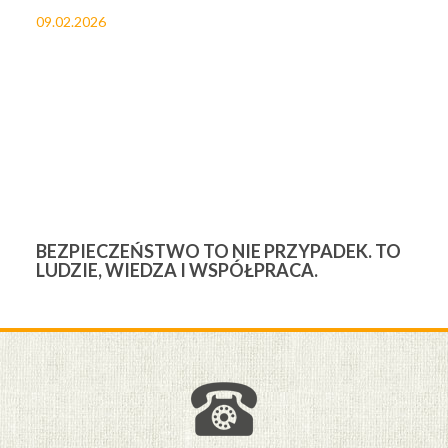
09.02.2026
27
BEZPIECZEŃSTWO TO NIE PRZYPADEK. TO
3
LUDZIE, WIEDZA I WSPÓŁPRACA.
Ś
W
M