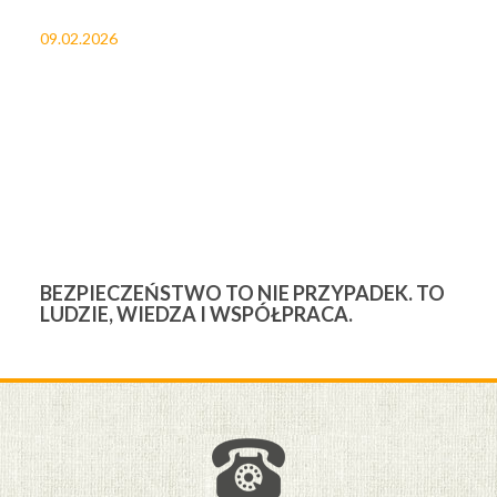
09.02.2026
27
BEZPIECZEŃSTWO TO NIE PRZYPADEK. TO
3
LUDZIE, WIEDZA I WSPÓŁPRACA.
Ś
W
M