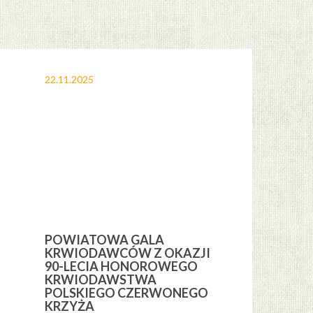
22.11.2025
12.11.2025
POWIATOWA GALA
OBCHODY 
KRWIODAWCÓW Z OKAZJI
ŚWIĘTA NI
H
90-LECIA HONOROWEGO
GMINIE CE
KRWIODAWSTWA
POLSKIEGO CZERWONEGO
KRZYŻA