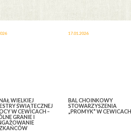
2026
17.01.2026
INAŁ WIELKIEJ
BAL CHOINKOWY
ESTRY ŚWIĄTECZNEJ
STOWARZYSZENIA
CY W CEWICACH –
„PROMYK” W CEWICAC
LNE GRANIE I
NGAŻOWANIE
SZKAŃCÓW