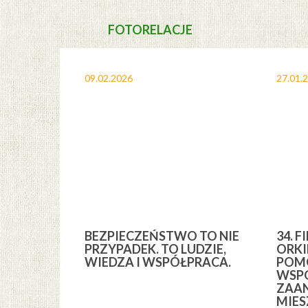
FOTORELACJE
09.02.2026
27.01.
A I
BEZPIECZEŃSTWO TO NIE
34. F
YCH” Z
PRZYPADEK. TO LUDZIE,
ORKI
YCH GMINY
WIEDZA I WSPÓŁPRACA.
POMO
WSPÓ
ZAA
MIE