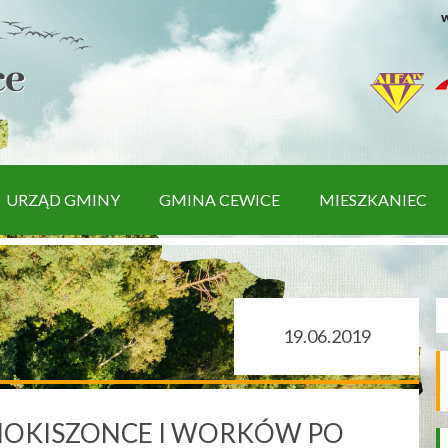
w
URZĄD GMINY
GMINA CEWICE
MIESZKANIEC
19.06.2019
ANOKISZONCE I WORKÓW PO