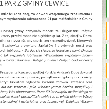
 PAR Z GMINY CEWICE
i miłości rodzinnej, to dowód wzajemnego zrozumienia i
nnym wydarzeniu odznaczono 21 par małżeńskich z Gminy
nu naszej gminy otrzymało Medale za Długoletnie Pożycie
órzy przeżyli wspólnie pięćdziesiąt lat. Z tej okazji w Domu
ną uroczystość, aby uczcić ten szczególny dzień. Kierownik
azylewicz przywitała Jubilatów i przybyłych gości oraz
cych jubileusz
– Bardzo się cieszę, że jesteście z nami, Drodzy
ć tak wspaniałe jubileusze. Wieloletnim, wspólnym życiem
ią w życiu człowieka. Dlatego jubileusz Złotych Godów cieszy
m.
Prezydenta Rzeczypospolitej Polskiej Andrzeja Dudę dokonał
no odznaczenia, upominki, pamiątkowe dyplomy oraz kwiaty.
żył Jubilatom najlepsze życzenia zdrowia, szczęścia oraz
e dla nas wzorem i jako włodarz jestem bardzo szczęśliwy i
ożemy Was uhonorować. Przez 50 lat związku małżeńskiego na
iście dzieci, poradziliście sobie i za to wielki ukłon w Waszą
zystencjalnej i materialnej oraz finansowej. Dziękuję Waszym