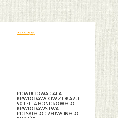
22.11.2025
12.11.2025
POWIATOWA GALA
OBCHODY 
KRWIODAWCÓW Z OKAZJI
ŚWIĘTA NI
H
90-LECIA HONOROWEGO
GMINIE CE
KRWIODAWSTWA
POLSKIEGO CZERWONEGO