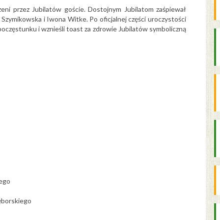
oszeni przez Jubilatów goście. Dostojnym Jubilatom zaśpiewał
a Szymikowska i Iwona Witke. Po oficjalnej części uroczystości
poczęstunku i wznieśli toast za zdrowie Jubilatów symboliczną
iego
ęborskiego