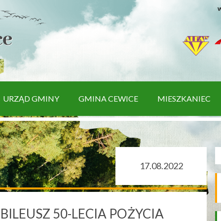
w
URZĄD GMINY
GMINA CEWICE
MIESZKANIEC
17.08.2022
UBILEUSZ 50-LECIA POŻYCIA