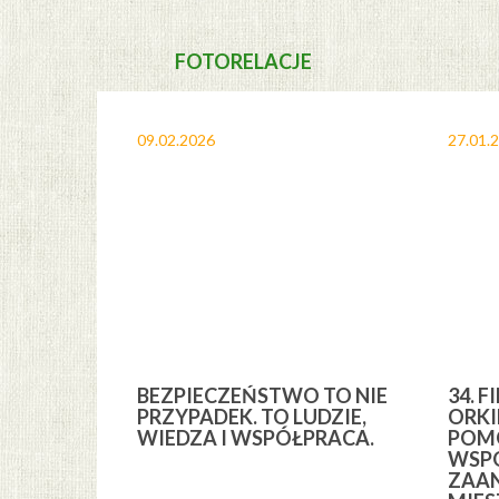
FOTORELACJE
09.02.2026
27.01.
A I
BEZPIECZEŃSTWO TO NIE
34. F
YCH” Z
PRZYPADEK. TO LUDZIE,
ORKI
YCH GMINY
WIEDZA I WSPÓŁPRACA.
POMO
WSPÓ
ZAA