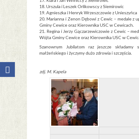
17. Klara i Jan Winniccy z Siemirowic
18. Urszula i Leszek Orlikowscy z Siemirowic
19. Agnieszka i Henryk Wrzeszczowie z Unieszyńca
20. Marianna i Zenon Dębowi z Cewic – medale z 
Gminy Cewice oraz Kierownika USC w Cewicach.
21. Regina i Jerzy Gączarzewiczowie z Cewic – me
Wójta Gminy Cewice oraz Kierownika USC w Cewic
Szanownym Jubilatom raz jeszcze składamy s
małżeńskiego i życzymy dużo zdrowia i szczęścia.
zdj. M. Kapela