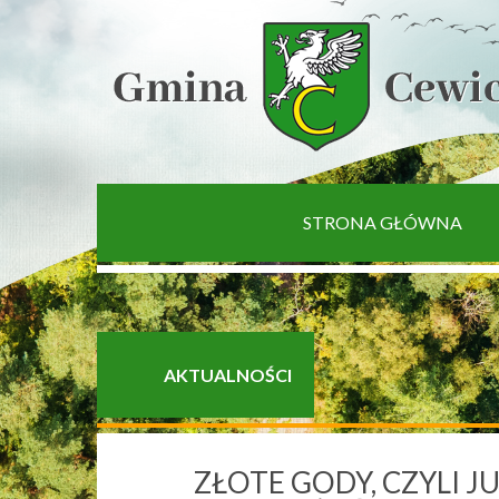
[interaktywna-mapa]
STRONA GŁÓWNA
AKTUALNOŚCI
ZŁOTE GODY, CZYLI J