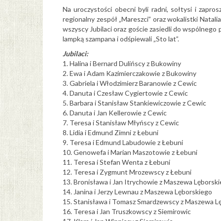
Na uroczystości obecni byli radni, sołtysi i zapr
regionalny zespół „Mareszci” oraz wokalistki Natali
wszyscy Jubilaci oraz goście zasiedli do wspólnego 
lampką szampana i odśpiewali „Sto lat”.
Jubilaci:
1. Halina i Bernard Dulińscy z Bukowiny
2. Ewa i Adam Kazimierczakowie z Bukowiny
3. Gabriela i Włodzimierz Baranowie z Cewic
4. Danuta i Czesław Cygiertowie z Cewic
5. Barbara i Stanisław Stankiewiczowie z Cewic
6. Danuta i Jan Kellerowie z Cewic
7. Teresa i Stanisław Młyńscy z Cewic
8. Lidia i Edmund Zimni z Łebuni
9. Teresa i Edmund Labudowie z Łebuni
10. Genowefa i Marian Maszotowie z Łebuni
11. Teresa i Stefan Wenta z Łebuni
12. Teresa i Zygmunt Mrozewscy z Łebuni
13. Bronisława i Jan Itrychowie z Maszewa Lęborsk
14. Janina i Jerzy Lewnau z Maszewa Lęborskiego
15. Stanisława i Tomasz Smardzewscy z Maszewa L
16. Teresa i Jan Truszkowscy z Siemirowic