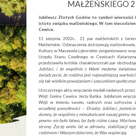
MAŁŻEŃSKIEGO 21
Jubileusz Złotych Godów to symbol wierności 
istoty związku małżeńskiego. W tym niecodzie
Cewice.
11 sierpnia 2022r., 21 par małżeńskich z tere
Małżeńskie. Odznaczenia dotrzymują małżonkowie, kt
Kultury w Maszewie Lęborskim zorganizowano wspól
Urzędu Stanu Cywilnego w Cewicach Katarzyna B
przedstawiła krótkie charakterystyki par obchodzą
Jubilaci, i że wspólnie z Wami możemy świętowa
świadczycie, że rodzina jest najważniejszą wartośc
się tak wielkim poważaniem i szacunkiem społeczny
Uroczystego aktu wręczenia medali nadanych przez 
Wójt Gminy Cewice Jerzy Bańka. Jubilatom wręczo
Wójt w imieniu swoim, radnych oraz sołtysów zło
wszelkiej pomyślności –
Drodzy Jubilaci, jesteści
dumny, że wspólnie z mieszkańcami naszej gminy m
pewno nie było łatwo, bo były różne czasy. Wychowal
stronę. Życzę wielu lat w zdrowiu, stabilizacji eg
rodzinom i Waszym dzieciom, że Was wspierają.