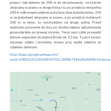
prawo i tak idziemy ok. 300 m do skrzyżowania, na którym
skręcamy w prawo w drogę leśną i tu po przejściu niespełna
200 m odkrywamy pięknie położone dwa jeziorka leśne. 250
m za jeziorkami skręcamy w prawo, a po przejściu kolejnych
100 m w lewo, tu wychodzimy na drogę polną. Przed
wejściem ponownie do lasu po drodze mijamy zabudowania
gospodarskie po prawej stronie. Teraz nasz szlak prowadzi
leśnym wąwozem do jeziora Brody ok. 2,5 km. Tu jest koniec
naszego szlaku i jesteśmy znowu przy węźle szlaków ze
szlakiem zielonym.
http://maps.google.pl/maps/ms?
msid=208012352585609547321.0004b7344a3b6f698b14c&msa