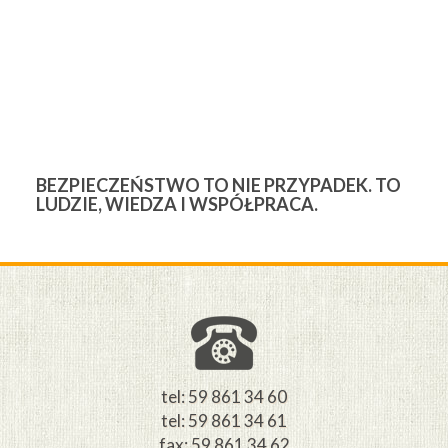
BEZPIECZEŃSTWO TO NIE PRZYPADEK. TO
3
LUDZIE, WIEDZA I WSPÓŁPRACA.
Ś
W
M
tel: 59 861 34 60
tel: 59 861 34 61
fax: 59 861 34 62