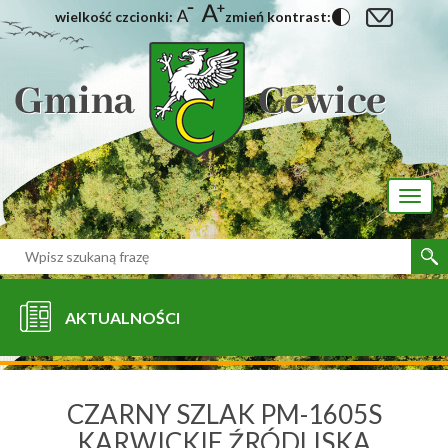
wielkość czcionki:
zmień kontrast:
[interaktywna-mapa]
Toggl
naviga
AKTUALNOŚCI
CZARNY SZLAK PM-1605S
KARWICKIE ŹRÓDLISKA