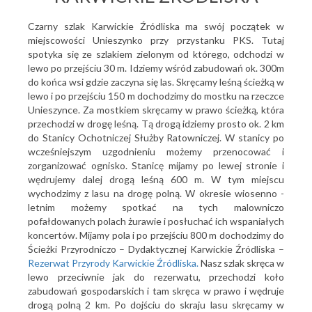
Czarny szlak Karwickie Źródliska ma swój początek w
miejscowości Unieszynko przy przystanku PKS. Tutaj
spotyka się ze szlakiem zielonym od którego, odchodzi w
lewo po przejściu 30 m. Idziemy wśród zabudowań ok. 300m
do końca wsi gdzie zaczyna się las. Skręcamy leśną ścieżką w
lewo i po przejściu 150 m dochodzimy do mostku na rzeczce
Unieszynce. Za mostkiem skręcamy w prawo ścieżką, która
przechodzi w drogę leśną. Tą drogą idziemy prosto ok. 2 km
do Stanicy Ochotniczej Służby Ratowniczej. W stanicy po
wcześniejszym uzgodnieniu możemy przenocować i
zorganizować ognisko. Stanicę mijamy po lewej stronie i
wędrujemy dalej drogą leśną 600 m. W tym miejscu
wychodzimy z lasu na drogę polną. W okresie wiosenno -
letnim możemy spotkać na tych malowniczo
pofałdowanych polach żurawie i posłuchać ich wspaniałych
koncertów. Mijamy pola i po przejściu 800 m dochodzimy do
Ścieżki Przyrodniczo – Dydaktycznej Karwickie Źródliska –
Rezerwat Przyrody Karwickie Źródliska.
Nasz szlak skręca w
lewo przeciwnie jak do rezerwatu, przechodzi koło
zabudowań gospodarskich i tam skręca w prawo i wędruje
drogą polną 2 km. Po dojściu do skraju lasu skręcamy w