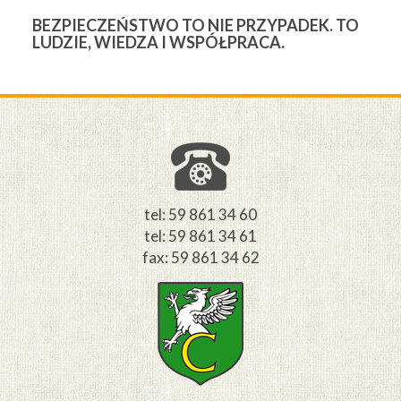
BEZPIECZEŃSTWO TO NIE PRZYPADEK. TO
3
LUDZIE, WIEDZA I WSPÓŁPRACA.
Ś
W
M
tel: 59 861 34 60
tel: 59 861 34 61
fax: 59 861 34 62