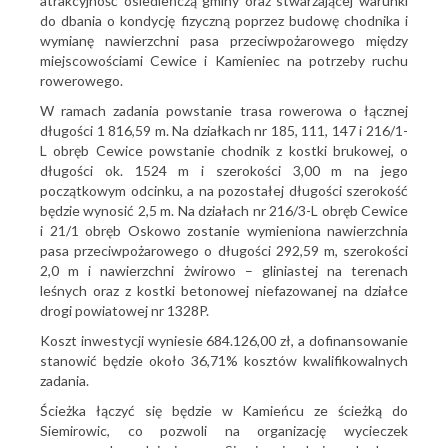
atrakcyjność osiedleńczą gminy oraz stwarzającej warunki
do dbania o kondycję fizyczną poprzez budowę chodnika i
wymianę nawierzchni pasa przeciwpożarowego między
miejscowościami Cewice i Kamieniec na potrzeby ruchu
rowerowego.
W ramach zadania powstanie trasa rowerowa o łącznej
długości 1 816,59 m. Na działkach nr 185, 111, 147 i 216/1-
L obręb Cewice powstanie chodnik z kostki brukowej, o
długości ok. 1524 m i szerokości 3,00 m na jego
początkowym odcinku, a na pozostałej długości szerokość
będzie wynosić 2,5 m. Na działach nr 216/3-L obręb Cewice
i 21/1 obręb Oskowo zostanie wymieniona nawierzchnia
pasa przeciwpożarowego o długości 292,59 m, szerokości
2,0 m i nawierzchni żwirowo – gliniastej na terenach
leśnych oraz z kostki betonowej niefazowanej na działce
drogi powiatowej nr 1328P.
Koszt inwestycji wyniesie 684.126,00 zł, a dofinansowanie
stanowić będzie około 36,71% kosztów kwalifikowalnych
zadania.
Ścieżka łączyć się będzie w Kamieńcu ze ścieżką do
Siemirowic, co pozwoli na organizację wycieczek