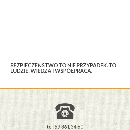
BEZPIECZEŃSTWO TO NIE PRZYPADEK. TO
3
LUDZIE, WIEDZA I WSPÓŁPRACA.
Ś
W
M
tel: 59 861 34 60