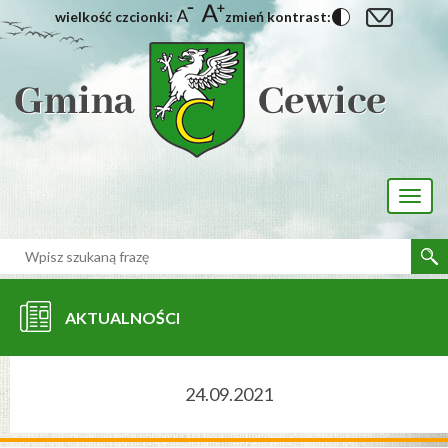
wielkość czcionki:
zmień kontrast:
[interaktywna-mapa]
Toggl
naviga
AKTUALNOŚCI
24.09.2021