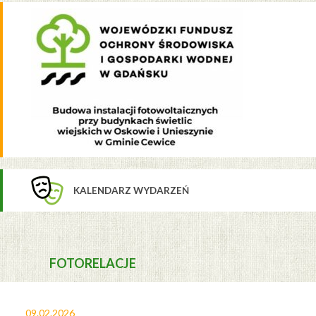
KALENDARZ WYDARZEŃ
FOTORELACJE
09.02.2026
27