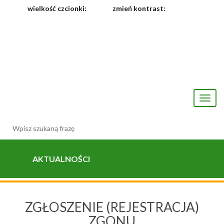
wielkość czcionki:
zmień kontrast:
Toggl
naviga
AKTUALNOŚCI
ZGŁOSZENIE (REJESTRACJA)
ZGONU