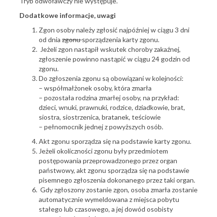
Tryb odwoławczy nie występuje.
Dodatkowe informacje, uwagi
Zgon osoby należy zgłosić najpóźniej w ciągu 3 dni
od dnia
zgonu
sporządzenia karty zgonu.
Jeżeli zgon nastąpił wskutek choroby zakaźnej,
zgłoszenie powinno nastąpić w ciągu 24 godzin od
zgonu.
Do zgłoszenia zgonu są obowiązani w kolejności:
– współmałżonek osoby, która zmarła
– pozostała rodzina zmarłej osoby, na przykład:
dzieci, wnuki, prawnuki, rodzice, dziadkowie, brat,
siostra, siostrzenica, bratanek, teściowie
– pełnomocnik jednej z powyższych osób.
Akt zgonu sporządza się na podstawie karty zgonu.
Jeżeli okoliczności zgonu były przedmiotem
postępowania przeprowadzonego przez organ
państwowy, akt zgonu sporządza się na podstawie
pisemnego zgłoszenia dokonanego przez taki organ.
Gdy zgłoszony zostanie zgon, osoba zmarła zostanie
automatycznie wymeldowana z miejsca pobytu
stałego lub czasowego, a jej dowód osobisty