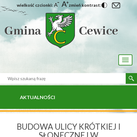
wielkość czcionki:
zmień kontrast:
[interaktywna-mapa]
Toggl
naviga
AKTUALNOŚCI
BUDOWA ULICY KRÓTKIEJ I
SŁONECZNEJ W