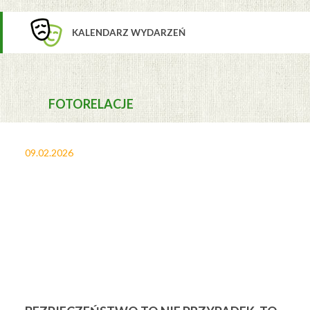
KALENDARZ WYDARZEŃ
FOTORELACJE
27.01.2026
1