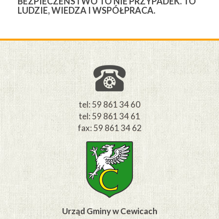
TO
34. FINAŁ WIELKIEJ ORKIESTRY
B
ŚWIĄTECZNEJ POMOCY W CEWICACH –
„
WSPÓLNE GRANIE I ZAANGAŻOWANIE
MIESZKAŃCÓW
tel: 59 861 34 60
tel: 59 861 34 61
fax: 59 861 34 62
Urząd Gminy w Cewicach