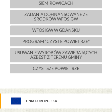
SIEMIROWICACH
ZADANIA DOFINANSOWANE ZE
ŚRODKÓW WFOŚIGW
WFOŚIGW W GDAŃSKU
PROGRAM “CZYSTE POWIETRZE”
USUWANIE WYROBÓW ZAWIERAJĄCYCH
AZBEST Z TERENU GMINY
CZYSTSZE POWIETRZE
UNIA EUROPEJSKA