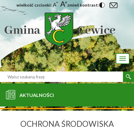
wielkość czcionki:
zmień kontrast:
[interaktywna-mapa]
Toggl
naviga
AKTUALNOŚCI
OCHRONA ŚRODOWISKA