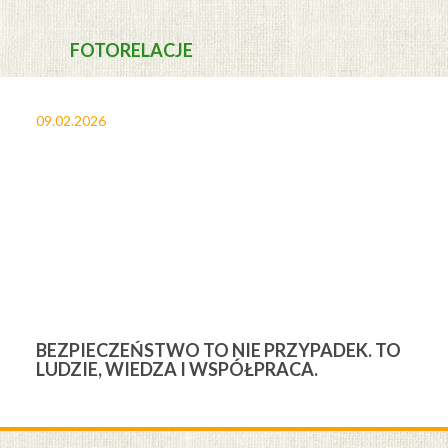
FOTORELACJE
09.02.2026
27
BEZPIECZEŃSTWO TO NIE PRZYPADEK. TO
3
LUDZIE, WIEDZA I WSPÓŁPRACA.
Ś
W
M